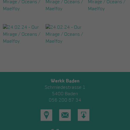
Werkk Baden
Schmiedestrasse 1
5400 Baden
056 200 87 34
Standort
E-
Als
Mail
V-