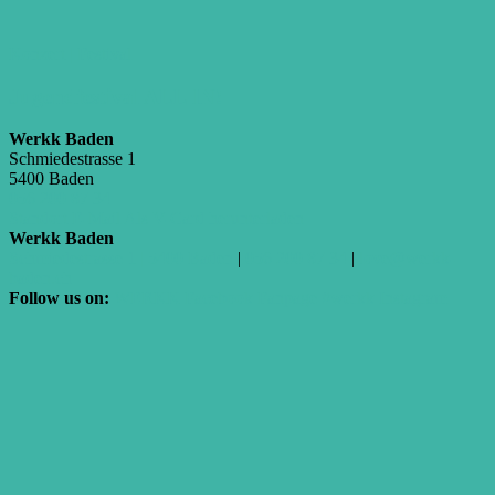
Konzert | Festival
Jugend­fes­ti­val ALL IN!
Werkk Baden
Schmiedestrasse 1
5400 Baden
056 200 87 34
Standort
E-Mail
Als V-Card herunterladen
Werkk Baden
Schmiedestrasse 1 | 5400 Baden
|
056 200 87 34
|
love@werkk-
baden.ch
Follow us on:
WERKK Facebook Fanpage
#werkk Instagram