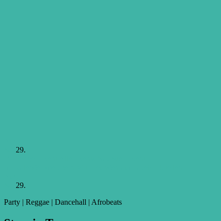
Aug
Sa.
29.
Vorheriger Event
Alle Events
Nächster Event
Im Kalender speichern
Mit Freunden auf Facebook teilen
Aug
Sa.
29.
Party | Reggae | Dancehall | Afrobeats