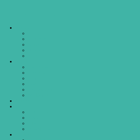
Werkk Baden
Agenda
Programm
Konzerte
Partys
Diverses
Archiv
Werkk
Awareness
Über uns
Team
Gastro
Veranstaltende
Werkk mit!
Galerie
Info
Allgemein
News
Jobs
Downloads
Kontakt