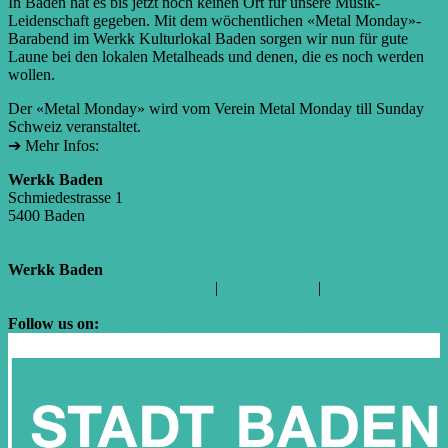
In Baden hat es bis jetzt noch keinen Ort für unsere Musik-
Leidenschaft gegeben. Mit dem wöchentlichen «Metal Monday»-
Barabend im Werkk Kulturlokal Baden sorgen wir nun für gute
Laune bei den lokalen Metalheads und denen, die es noch werden
wollen.
Der «Metal Monday» wird vom Verein Metal Monday till Sunday
Schweiz veranstaltet.
➔ Mehr Infos:
Metal Monday
Werkk Baden
Schmiedestrasse 1
5400 Baden
056 200 87 34
Standort
E-Mail
Als V-Card herunterladen
Werkk Baden
Schmiedestrasse 1 | 5400 Baden
|
056 200 87 34
|
love@werkk-
baden.ch
Follow us on:
WERKK Facebook Fanpage
#werkk Instagram