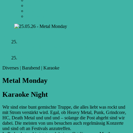
Kontakte
Vermietung
Gutscheine
Impressum
Mai
Mo.
25.
2026
Vorheriger Event
Alle Events
Nächster Event
Mai
Mo.
25.
2026
Diverses | Barabend | Karaoke
Metal Mon­day
Karaoke Night
Wir sind eine bunt gemischte Truppe, die alles liebt was rockt und
mit Strom verstärkt wird. Egal, ob Heavy Metal, Punk, Grindcore,
HC, Death Metal und und und – solange die Post abgeht sind wir
dabei. Die meisten von uns besuchen auch regelmässig Konzerte
und sind oft an Festivals anzutreffen.