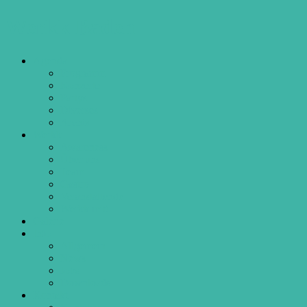
Werkk Baden
Agenda
Programm
Konzerte
Partys
Diverses
Archiv
Werkk
Awareness
Über uns
Team
Gastro
Veranstaltende
Werkk mit!
Galerie
Info
Allgemein
News
Jobs
Downloads
Kontakt