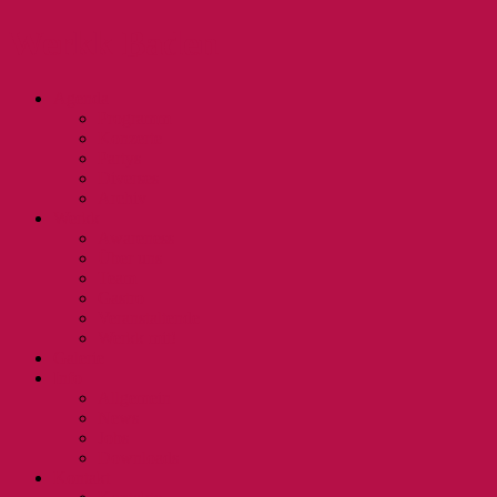
Werkk Baden
Agenda
Programm
Konzerte
Partys
Diverses
Archiv
Werkk
Awareness
Über uns
Team
Gastro
Veranstaltende
Werkk mit!
Galerie
Info
Allgemein
News
Jobs
Downloads
Kontakt