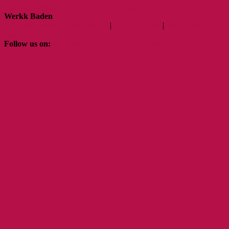
Standort
E-Mail
Als V-Card herunterladen
Werkk Baden
Schmiedestrasse 1 | 5400 Baden
|
056 200 87 34
|
love@werkk-
baden.ch
Follow us on:
WERKK Facebook Fanpage
#werkk Instagram