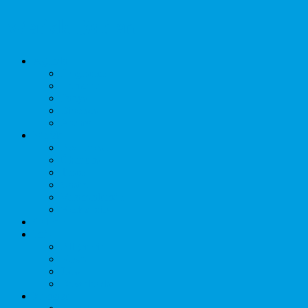
Werkk Baden
Agenda
Programm
Konzerte
Partys
Diverses
Archiv
Werkk
Awareness
Über uns
Team
Gastro
Veranstaltende
Werkk mit!
Galerie
Info
Allgemein
News
Jobs
Downloads
Kontakt