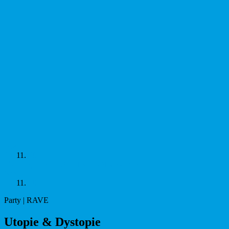
Nov
Sa.
11.
2023
Vorheriger Event
Alle Events
Nächster Event
Nov
Sa.
11.
2023
Party | RAVE
Uto­pie & Dys­to­pie