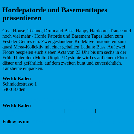
Hordepatorde und Basementtapes
präsentieren
Goa, House, Techno, Drum and Bass, Happy Hardcore, Trance und
noch viel mehr - Horde Patorde und Basement Tapes laden zum
Fest der Genres ein. Zwei gestandene Kollektive fusionieren zum
quasi Mega-Kollektiv mit einer geballten Ladung Bass. Auf zwei
Floors bespielen euch sieben Acts von 23 Uhr bis um sechs in der
Früh. Unter dem Motto Utopie / Dystopie wird es auf einem Floor
düster und gefährlich, auf dem zweiten bunt und zuversichtlich.
Tanzbeine einpacken.
Werkk Baden
Schmiedestrasse 1
5400 Baden
056 200 87 34
Standort
E-Mail
Als V-Card herunterladen
Werkk Baden
Schmiedestrasse 1 | 5400 Baden
|
056 200 87 34
|
love@werkk-
baden.ch
Follow us on:
WERKK Facebook Fanpage
#werkk Instagram