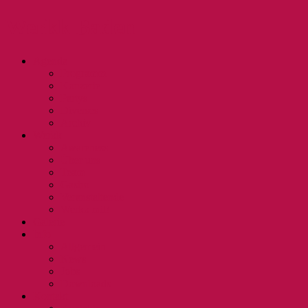
Werkk Baden
Agenda
Programm
Konzerte
Partys
Diverses
Archiv
Werkk
Awareness
Über uns
Team
Gastro
Veranstaltende
Werkk mit!
Galerie
Info
Allgemein
News
Jobs
Downloads
Kontakt