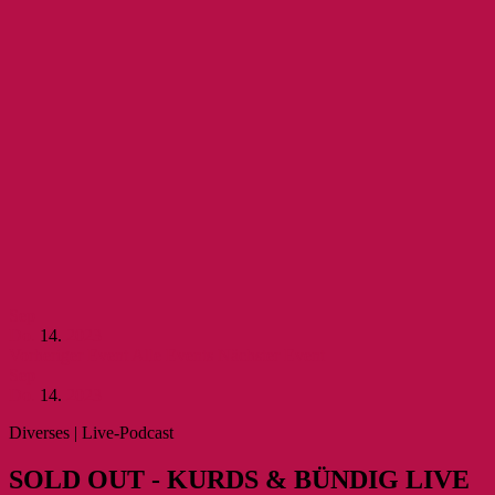
Sep
Do.
14.
2023
Vorheriger Event
Alle Events
Nächster Event
Sep
Do.
14.
2023
Diverses | Live-Podcast
SOLD OUT - KURDS & BÜN­DIG LIVE