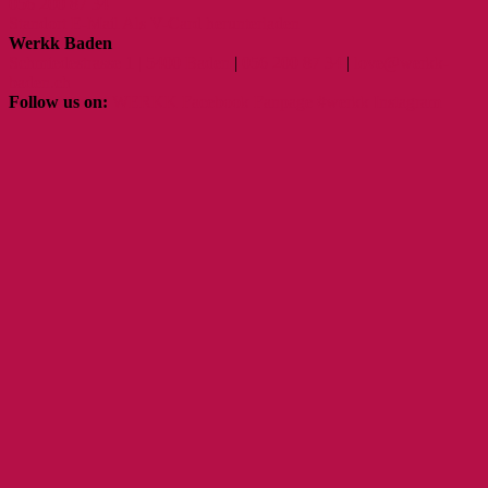
056 200 87 34
Standort
E-Mail
Als V-Card herunterladen
Werkk Baden
Schmiedestrasse 1 | 5400 Baden
|
056 200 87 34
|
love@werkk-
baden.ch
Follow us on:
WERKK Facebook Fanpage
#werkk Instagram