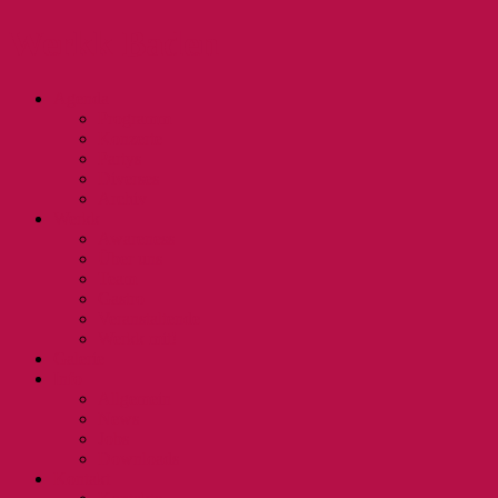
Werkk Baden
Agenda
Programm
Konzerte
Partys
Diverses
Archiv
Werkk
Awareness
Über uns
Team
Gastro
Veranstaltende
Werkk mit!
Galerie
Info
Allgemein
News
Jobs
Downloads
Kontakt