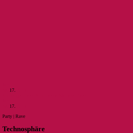
Jun
Sa.
17.
2023
Vorheriger Event
Alle Events
Nächster Event
Jun
Sa.
17.
2023
Party | Rave
Tech­no­sphäre