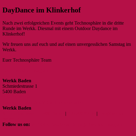
DayDance im Klinkerhof
Nach zwei erfolgreichen Events geht Technosphäre in die dritte
Runde im Werkk. Diesmal mit einem Outdoor Daydance im
Klinkerhof!
Wir freuen uns auf euch und auf einen unvergesslichen Samstag im
Werkk.
Euer Technosphäre Team
Technosphäre Instagram
Werkk Baden
Schmiedestrasse 1
5400 Baden
056 200 87 34
Standort
E-Mail
Als V-Card herunterladen
Werkk Baden
Schmiedestrasse 1 | 5400 Baden
|
056 200 87 34
|
love@werkk-
baden.ch
Follow us on:
WERKK Facebook Fanpage
#werkk Instagram