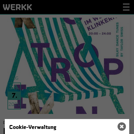
AUG
SA.
7.
2021
PARTY | PARTY
Cookie-Verwaltung
KLUB TRO­PI­KANA -