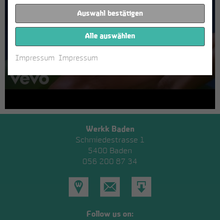
Auswahl bestätigen
Alle auswählen
Impressum
Impressum
Werkk Baden
Schmiedestrasse 1
5400 Baden
056 200 87 34
Standort
E-
Als
Mail
V-
Follow us on: