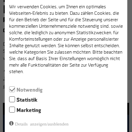
Wir verwenden Cookies, um Ihnen ein optimales
KLIN­KER­HOF
Webseiten-Erlebnis zu bieten. Dazu zählen Cookies, die
ROYAL GOES KLINKERHOF
für den Betrieb der Seite und für die Steuerung unserer
kommerziellen Unternehmensziele notwendig sind, sowie
Das Royal tanzt ins Werkk!
solche, die lediglich zu anonymen Statistikzwecken, für
Komforteinstellungen oder zur Anzeige personalisierter
Die berühmt berüchtigte Club Tropicana eröffnet diesen
Inhalte genutzt werden. Sie können selbst entscheiden,
Sommer unseren Klinkerhof und wir freuen uns riesig. das
welche Kategorien Sie zulassen möchten. Bitte beachten
wird ein Fest!
Sie, dass auf Basis Ihrer Einstellungen womöglich nicht
mehr alle Funktionalitäten der Seite zur Verfügung
stehen.
* Dieser Anlass ist eine Covid-Zertifikat-Veranstaltung.
Zeige beim Einlass deinen gültigen QR-Code (getestet -
genesen - geimpft) und deine ID und die Party geht los *
Notwendig
Statistik
Marketing
Details anzeigen/ausblenden