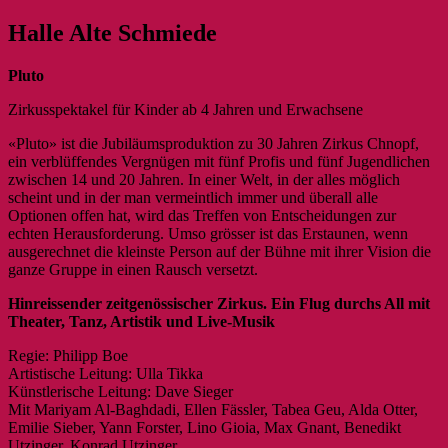
Halle Alte Schmiede
Pluto
Zirkusspektakel für Kinder ab 4 Jahren und Erwachsene
«Pluto» ist die Jubiläumsproduktion zu 30 Jahren Zirkus Chnopf,
ein verblüffendes Vergnügen mit fünf Profis und fünf Jugendlichen
zwischen 14 und 20 Jahren. In einer Welt, in der alles möglich
scheint und in der man vermeintlich immer und überall alle
Optionen offen hat, wird das Treffen von Entscheidungen zur
echten Herausforderung. Umso grösser ist das Erstaunen, wenn
ausgerechnet die kleinste Person auf der Bühne mit ihrer Vision die
ganze Gruppe in einen Rausch versetzt.
Hinreissender zeitgenössischer Zirkus. Ein Flug durchs All mit
Theater, Tanz, Artistik und Live-Musik
Regie: Philipp Boe
Artistische Leitung: Ulla Tikka
Künstlerische Leitung: Dave Sieger
Mit Mariyam Al-Baghdadi, Ellen Fässler, Tabea Geu, Alda Otter,
Emilie Sieber, Yann Forster, Lino Gioia, Max Gnant, Benedikt
Utzinger, Konrad Utzinger