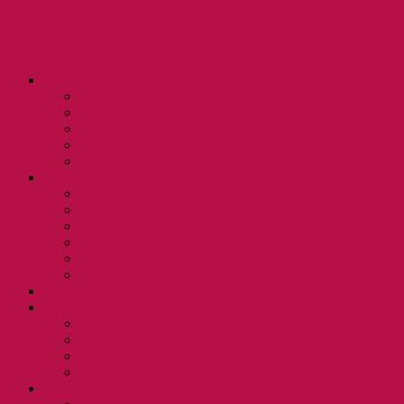
Werkk Baden
Agenda
Programm
Konzerte
Partys
Diverses
Archiv
Werkk
Awareness
Über uns
Team
Gastro
Veranstaltende
Werkk mit!
Galerie
Info
Allgemein
News
Jobs
Downloads
Kontakt