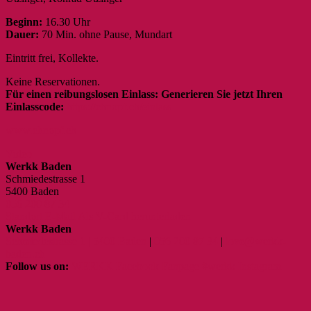
Beginn:
16.30 Uhr
Dauer:
70 Min. ohne Pause, Mundart
Eintritt frei, Kollekte.
Keine Reservationen.
Für einen reibungslosen Einlass: Generieren Sie jetzt Ihren
Einlasscode:
https://chnopf.ch/einlass
www.chnopf.ch
Video
Werkk Baden
Schmiedestrasse 1
5400 Baden
056 200 87 34
Standort
E-Mail
Als V-Card herunterladen
Werkk Baden
Schmiedestrasse 1 | 5400 Baden
|
056 200 87 34
|
love@werkk-
baden.ch
Follow us on:
WERKK Facebook Fanpage
#werkk Instagram