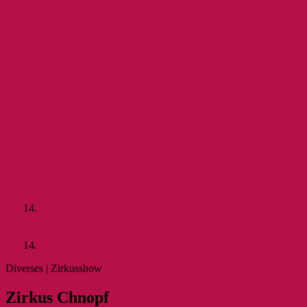
Okt
Mi.
14.
2020
Vorheriger Event
Alle Events
Nächster Event
Okt
Mi.
14.
2020
Diverses | Zirkusshow
Zir­kus Chnopf