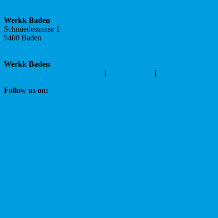
Video
Video
Werkk Baden
Schmiedestrasse 1
5400 Baden
056 200 87 34
Standort
E-Mail
Als V-Card herunterladen
Werkk Baden
Schmiedestrasse 1 | 5400 Baden
|
056 200 87 34
|
love@werkk-
baden.ch
Follow us on:
WERKK Facebook Fanpage
#werkk Instagram