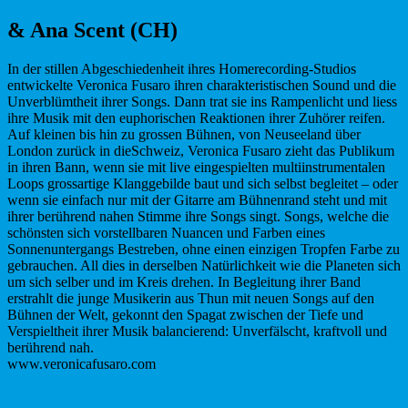
& Ana Scent (CH)
In der stillen Abgeschiedenheit ihres Homerecording-Studios
entwickelte Veronica Fusaro ihren charakteristischen Sound und die
Unverblümtheit ihrer Songs. Dann trat sie ins Rampenlicht und liess
ihre Musik mit den euphorischen Reaktionen ihrer Zuhörer reifen.
Auf kleinen bis hin zu grossen Bühnen, von Neuseeland über
London zurück in dieSchweiz, Veronica Fusaro zieht das Publikum
in ihren Bann, wenn sie mit live eingespielten multiinstrumentalen
Loops grossartige Klanggebilde baut und sich selbst begleitet – oder
wenn sie einfach nur mit der Gitarre am Bühnenrand steht und mit
ihrer berührend nahen Stimme ihre Songs singt. Songs, welche die
schönsten sich vorstellbaren Nuancen und Farben eines
Sonnenuntergangs Bestreben, ohne einen einzigen Tropfen Farbe zu
gebrauchen. All dies in derselben Natürlichkeit wie die Planeten sich
um sich selber und im Kreis drehen. In Begleitung ihrer Band
erstrahlt die junge Musikerin aus Thun mit neuen Songs auf den
Bühnen der Welt, gekonnt den Spagat zwischen der Tiefe und
Verspieltheit ihrer Musik balancierend: Unverfälscht, kraftvoll und
berührend nah.
www.veronicafusaro.com
Video
Video