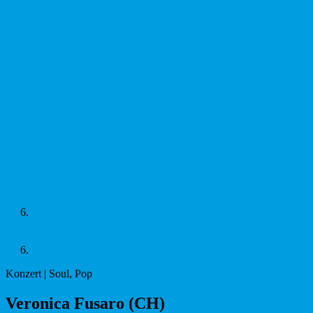
Dez
Fr.
6.
2019
Vorheriger Event
Alle Events
Nächster Event
Dez
Fr.
6.
2019
Konzert | Soul, Pop
Vero­nica Fus­aro (CH)