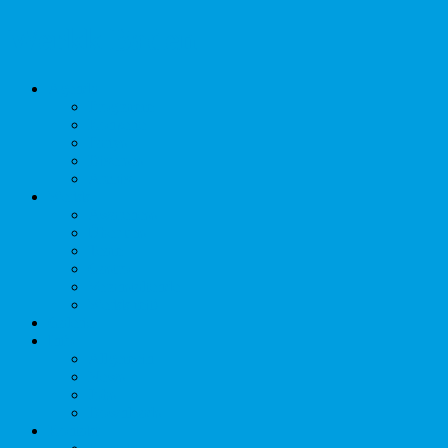
Werkk Baden
Agenda
Programm
Konzerte
Partys
Diverses
Archiv
Werkk
Awareness
Über uns
Team
Gastro
Veranstaltende
Werkk mit!
Galerie
Info
Allgemein
News
Jobs
Downloads
Kontakt