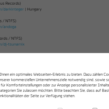
us Records)
m/darkinteger
| Hungary
s / NTFS)
om/andoga
ords / NTFS)
m/dj-tsunamix
 Records)
m/djshimah
ndent)
nen ein optimales Webseiten-Erlebnis zu bieten. Dazu zählen Cook
ivana
unserer kommerziellen Unternehmensziele notwendig sind, sowie sol
ür Komforteinstellungen oder zur Anzeige personalisierter Inhalt
ategorien Sie zulassen möchten. Bitte beachten Sie, dass auf Basi
﹏﹏﹏﹏﹏﹏﹏﹏﹏
nktionalitäten der Seite zur Verfügung stehen.