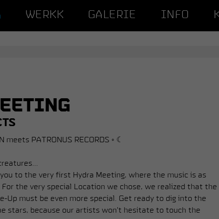
WERKK
GALERIE
INFO
A
EE­TING
CTS
N meets PATRONUS RECORDS ◦ ☾
reatures...
you to the very first Hydra Meeting, where the music is as
 For the very special Location we chose, we realized that the
e-Up must be even more special. Get ready to dig into the
e stars, because our artists won't hesitate to touch the