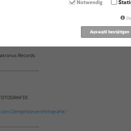
Notwendig
Stati
re to enjoy ourselves at the epic and very industrial culture
.
De
﹏﹏﹏﹏﹏﹏﹏﹏﹏
Auswahl bestätigen
Patronus Records
﹏﹏﹏﹏﹏﹏﹏﹏﹏
TFOTOGRAFIE
com/Zeitgeisteventfotografie/
﹏﹏﹏﹏﹏﹏﹏﹏﹏