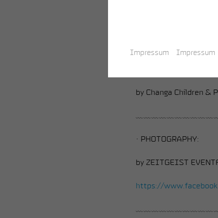
we will have the pleasu
center, WERKK BADEN
﹏﹏﹏﹏﹏﹏﹏﹏﹏﹏
Impressum
Impressum
• DECORATION:
by Changa Children & 
﹏﹏﹏﹏﹏﹏﹏﹏﹏﹏
• PHOTOGRAPHY:
by ZEITGEIST EVEN
https://www.facebook.
﹏﹏﹏﹏﹏﹏﹏﹏﹏﹏