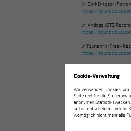
♬ DarkInteger (Patron
https://soundcloud.co
♬ Andoga (STZ Record
https://soundcloud.c
♫ Tsunamix (Freak Rec
https://soundcloud.co
♫ Shimah (Reisefieber
✖
https://soundcloud.co
Cookie-Verwaltung
♫ Solum Luna (Indepe
Wir verwenden Cookies, um Ih
new project by SiD & S
Seite und für die Steuerung 
anonymen Statistikzwecken, f
selbst entscheiden, welche K
﹏﹏﹏﹏﹏﹏﹏﹏﹏﹏
womöglich nicht mehr alle Fu
• LOCATION: