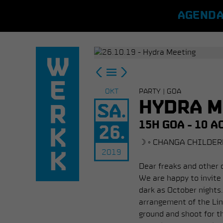
AGEND
Vorheriger
Alle
Nächster
Event
Events
Event
OKT
PARTY | GOA
HYDRA M
SA.
15H GOA - 10 A
26.
☽ ◦ CHANGA CHILDER
2019
Dear freaks and other c
We are happy to invite 
dark as October nights.
arrangement of the Lin
ground and shoot for th