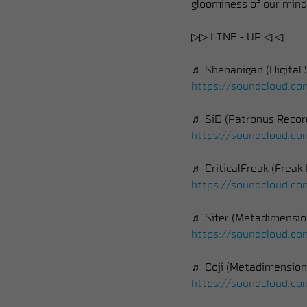
gloominess of our mind
▷▷ LINE - UP ◁ ◁
♬ Shenanigan (Digital
https://soundcloud.co
♬ SiD (Patronus Recor
https://soundcloud.com
♬ CriticalFreak (Freak
https://soundcloud.c
♬ Sifer (Metadimensio
https://soundcloud.com
♬ Coji (Metadimension
https://soundcloud.co