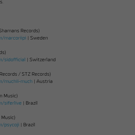
s.
 Shamans Records)
m/marcoriipi
| Sweden
ds)
/sidofficial
| Switzerland
 Records / STZ Records)
om/muchii-much
| Austria
n Music)
/siferlive
| Brazil
 Music)
m/psycoji
| Brazil