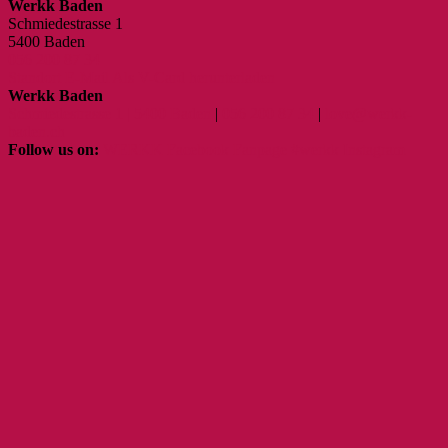
Werkk Baden
Schmiedestrasse 1
5400 Baden
056 200 87 34
Standort
E-Mail
Als V-Card herunterladen
Werkk Baden
Schmiedestrasse 1 | 5400 Baden
|
056 200 87 34
|
love@werkk-
baden.ch
Follow us on:
WERKK Facebook Fanpage
#werkk Instagram