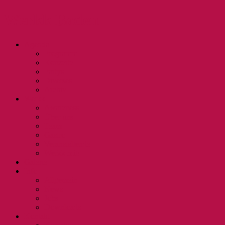
Werkk Baden
Agenda
Programm
Konzerte
Partys
Diverses
Archiv
Werkk
Awareness
Über uns
Team
Gastro
Veranstaltende
Werkk mit!
Galerie
Info
Allgemein
News
Jobs
Downloads
Kontakt