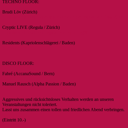
TECHNO FLOOR:
Brudi Löv (Zürich)
https://soundcloud.com/brudi-lov/lovli-drive-festival-am-fluss-2018
Cryptic LIVE (Regula / Zürich)
https://soundcloud.com/regula-rec/cryptic-reg005
Residents (Kapriolenschlägerei / Baden)
http://kapriole.ch
DISCO FLOOR:
Fabré (AccanaSound / Bern)
Manuel Rausch (Alpha Passion / Baden)
Aggressives und rücksichtsloses Verhalten werden an unseren
Veranstaltungen nicht toleriert.
Lasst uns zusammen einen tollen und friedlichen Abend verbringen.
(Eintritt 10.-)