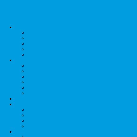
Werkk Baden
Agenda
Programm
Konzerte
Partys
Diverses
Archiv
Werkk
Awareness
Über uns
Team
Gastro
Veranstaltende
Werkk mit!
Galerie
Info
Allgemein
News
Jobs
Downloads
Kontakt