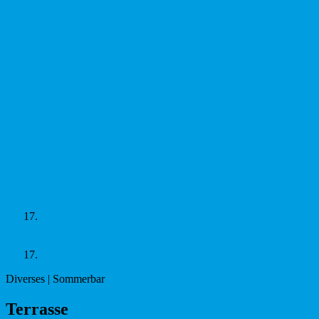
Jun
So.
17.
2018
Vorheriger Event
Alle Events
Nächster Event
Jun
So.
17.
2018
Diverses | Sommerbar
Ter­rasse