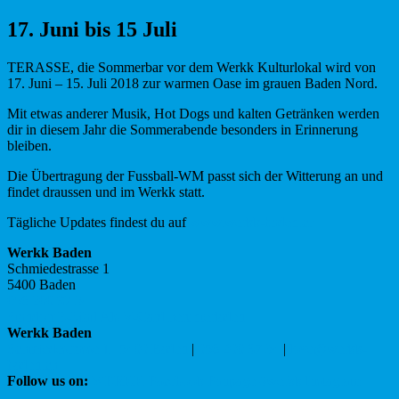
17. Juni bis 15 Juli
TERASSE, die Sommerbar vor dem Werkk Kulturlokal wird von
17. Juni – 15. Juli 2018 zur warmen Oase im grauen Baden Nord.
Mit etwas anderer Musik, Hot Dogs und kalten Getränken werden
dir in diesem Jahr die Sommerabende besonders in Erinnerung
bleiben.
Die Übertragung der Fussball-WM passt sich der Witterung an und
findet draussen und im Werkk statt.
Tägliche Updates findest du auf
www.werkk-baden.ch
Werkk Baden
Schmiedestrasse 1
5400 Baden
056 200 87 34
Standort
E-Mail
Als V-Card herunterladen
Werkk Baden
Schmiedestrasse 1 | 5400 Baden
|
056 200 87 34
|
love@werkk-
baden.ch
Follow us on:
WERKK Facebook Fanpage
#werkk Instagram