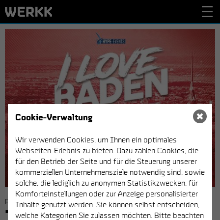
Cookie-Verwaltung
MAI
Wir verwenden Cookies, um Ihnen ein optimales
SA.
Webseiten-Erlebnis zu bieten. Dazu zählen Cookies, die
12.
für den Betrieb der Seite und für die Steuerung unserer
2018
kommerziellen Unternehmensziele notwendig sind, sowie
solche, die lediglich zu anonymen Statistikzwecken, für
Komforteinstellungen oder zur Anzeige personalisierter
PARTY | HIP HOP X MASH UP X REGGAETON
Inhalte genutzt werden. Sie können selbst entscheiden,
I LOVE BADEN
welche Kategorien Sie zulassen möchten. Bitte beachten