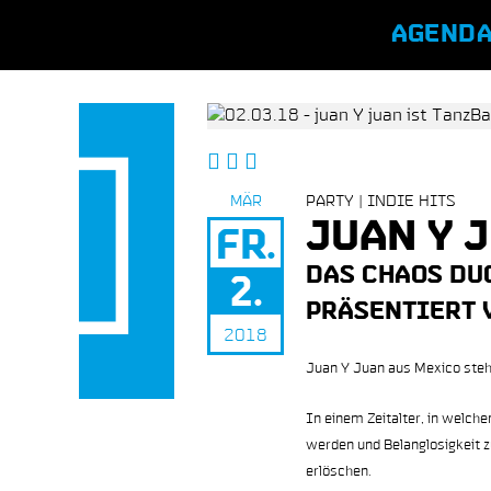
AGEND
Vorheriger
Alle
Nächster
Event
Events
Event
MÄR
PARTY | INDIE HITS
JUAN Y J
FR.
DAS CHAOS DUO
2.
PRÄSENTIERT 
2018
Juan Y Juan aus Mexico stehe
In einem Zeitalter, in welche
werden und Belanglosigkeit z
erlöschen.