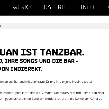
WERKK
GALERIE
INFO
A
UAN IST TANZ­BAR.
, IHRE SONGS UND DIE BAR -
VON INDIEREKT.
n an der Bar und mischen statt Drinks ihre eigene Musikrezeptur.
m Politiker populärer sind als Künstler, Rockstars erst mit über 40 suizidal
um gesellschaftlichen Syndrom mutiert ist, droht die Sonne der Kultur zu