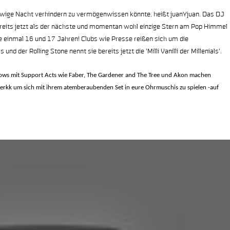
ewige Nacht verhindern zu vermögenwissen könnte, heißt juanYjuan. Das DJ
eits jetzt als der nächste und momentan wohl einzige Stern am Pop Himmel
 einmal 16 und 17 Jahren! Clubs wie Presse reißen sich um die
nd der Rolling Stone nennt sie bereits jetzt die 'Milli Vanilli der Millenials'.
ows mit Support Acts wie Faber, The Gardener and The Tree und Akon machen
erkk um sich mit ihrem atemberaubenden Set in eure Ohrmuschis zu spielen -auf