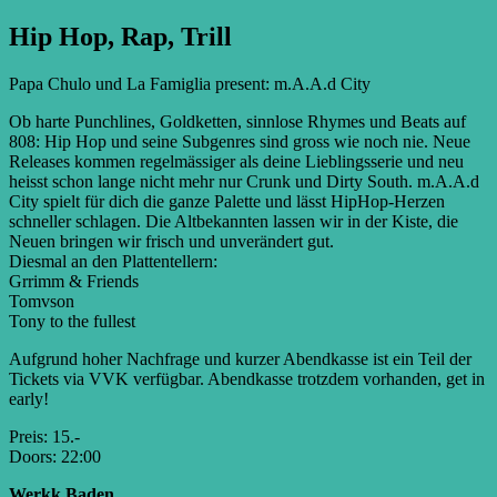
Hip Hop, Rap, Trill
Papa Chulo und La Famiglia present: m.A.A.d City
Ob harte Punchlines, Goldketten, sinnlose Rhymes und Beats auf
808: Hip Hop und seine Subgenres sind gross wie noch nie. Neue
Releases kommen regelmässiger als deine Lieblingsserie und neu
heisst schon lange nicht mehr nur Crunk und Dirty South. m.A.A.d
City spielt für dich die ganze Palette und lässt HipHop-Herzen
schneller schlagen. Die Altbekannten lassen wir in der Kiste, die
Neuen bringen wir frisch und unverändert gut.
Diesmal an den Plattentellern:
Grrimm & Friends
Tomvson
Tony to the fullest
Aufgrund hoher Nachfrage und kurzer Abendkasse ist ein Teil der
Tickets via VVK verfügbar. Abendkasse trotzdem vorhanden, get in
early!
Preis: 15.-
Doors: 22:00
Werkk Baden