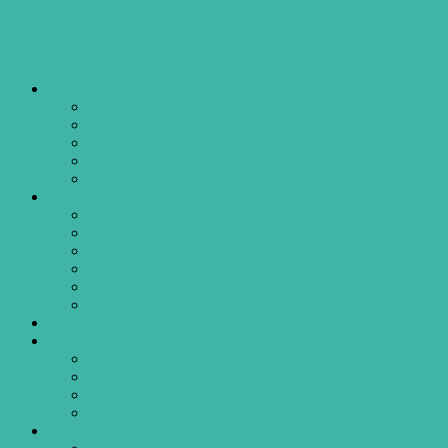
Werkk Baden
Agenda
Programm
Konzerte
Partys
Diverses
Archiv
Werkk
Awareness
Über uns
Team
Gastro
Veranstaltende
Werkk mit!
Galerie
Info
Allgemein
News
Jobs
Downloads
Kontakt