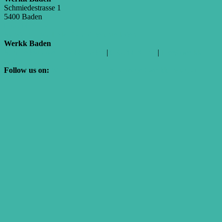
Schmiedestrasse 1
5400 Baden
056 200 87 34
Standort
E-Mail
Als V-Card herunterladen
Werkk Baden
Schmiedestrasse 1 | 5400 Baden
|
056 200 87 34
|
love@werkk-
baden.ch
Follow us on:
WERKK Facebook Fanpage
#werkk Instagram