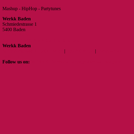
Mashup - HipHop - Partytunes
Werkk Baden
Schmiedestrasse 1
5400 Baden
056 200 87 34
Standort
E-Mail
Als V-Card herunterladen
Werkk Baden
Schmiedestrasse 1 | 5400 Baden
|
056 200 87 34
|
love@werkk-
baden.ch
Follow us on:
WERKK Facebook Fanpage
#werkk Instagram