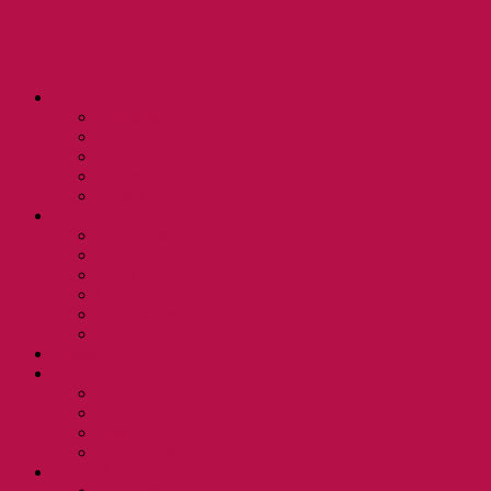
Werkk Baden
Agenda
Programm
Konzerte
Partys
Diverses
Archiv
Werkk
Awareness
Über uns
Team
Gastro
Veranstaltende
Werkk mit!
Galerie
Info
Allgemein
News
Jobs
Downloads
Kontakt