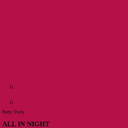
Jun
Sa.
11.
2022
Vorheriger Event
Alle Events
Nächster Event
Jun
Sa.
11.
2022
Party | Party
ALL IN NIGHT