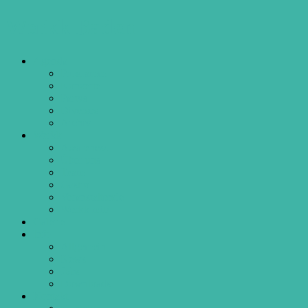
Werkk Baden
Agenda
Programm
Konzerte
Partys
Diverses
Archiv
Werkk
Awareness
Über uns
Team
Gastro
Veranstaltende
Werkk mit!
Galerie
Info
Allgemein
News
Jobs
Downloads
Kontakt