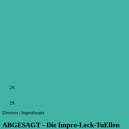
Mär
So.
29.
2020
Vorheriger Event
Alle Events
Nächster Event
Mär
So.
29.
2020
Diverses | Improtheater
ABGE­SAGT - Die Impro-Leck-TuEl­len