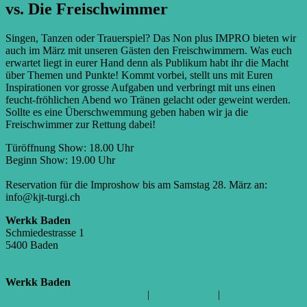
vs. Die Frei­schwim­mer
Singen, Tanzen oder Trauerspiel? Das Non plus IMPRO bieten wir
auch im März mit unseren Gästen den Freischwimmern. Was euch
erwartet liegt in eurer Hand denn als Publikum habt ihr die Macht
über Themen und Punkte! Kommt vorbei, stellt uns mit Euren
Inspirationen vor grosse Aufgaben und verbringt mit uns einen
feucht-fröhlichen Abend wo Tränen gelacht oder geweint werden.
Sollte es eine Überschwemmung geben haben wir ja die
Freischwimmer zur Rettung dabei!
Türöffnung Show: 18.00 Uhr
Beginn Show: 19.00 Uhr
Reservation für die Improshow bis am Samstag 28. März an:
info@kjt-turgi.ch
Werkk Baden
Schmiedestrasse 1
5400 Baden
056 200 87 34
Standort
E-Mail
Als V-Card herunterladen
Werkk Baden
Schmiedestrasse 1 | 5400 Baden
|
056 200 87 34
|
love@werkk-
baden.ch