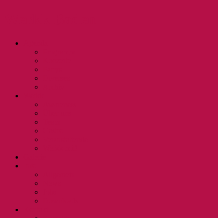
Werkk Baden
Agenda
Programm
Konzerte
Partys
Diverses
Archiv
Werkk
Awareness
Über uns
Team
Gastro
Veranstaltende
Werkk mit!
Galerie
Info
Allgemein
News
Jobs
Downloads
Kontakt