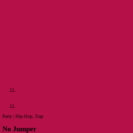
Sep
Sa.
22.
2018
Vorheriger Event
Alle Events
Nächster Event
Sep
Sa.
22.
2018
Party | Hip-Hop, Trap
No Jum­per