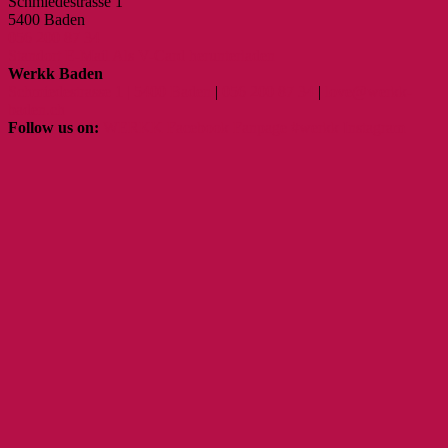
Schmiedestrasse 1
5400 Baden
056 200 87 34
Standort
E-Mail
Als V-Card herunterladen
Werkk Baden
Schmiedestrasse 1 | 5400 Baden
|
056 200 87 34
|
love@werkk-
baden.ch
Follow us on:
WERKK Facebook Fanpage
#werkk Instagram