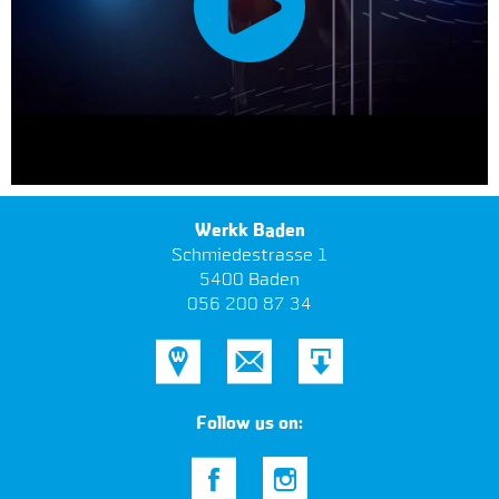
Werkk Baden
Schmiedestrasse 1
5400 Baden
056 200 87 34
Standort
E-
Als
Mail
V-
Follow us on:
Card
WERKK
#werkk
herunter